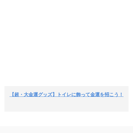
【超・大金運グッズ】トイレに飾って金運を招こう！