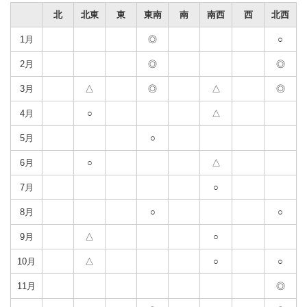
北
北東
東
東南
南
南西
西
北西
1月
◎
○
2月
◎
◎
3月
△
◎
△
◎
4月
○
△
5月
○
6月
○
△
7月
○
8月
○
○
9月
△
○
10月
△
○
○
11月
◎