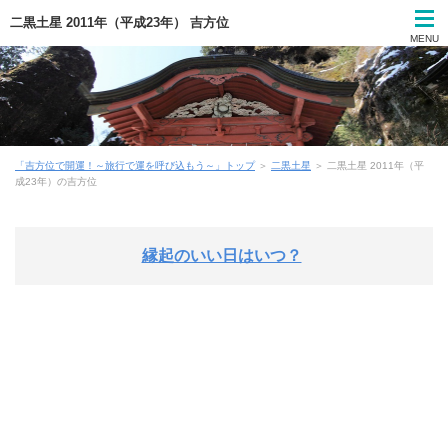
二黒土星 2011年（平成23年） 吉方位
MENU
「吉方位で開運！～旅行で運を呼び込もう～」トップ
＞
二黒土星
＞ 二黒土星 2011年（平
成23年）の吉方位
縁起のいい日はいつ？