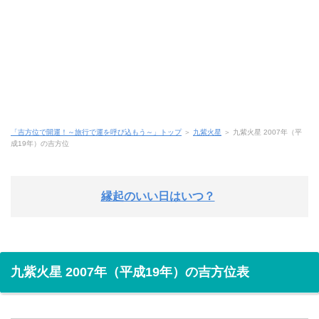
「吉方位で開運！～旅行で運を呼び込もう～」トップ
＞
九紫火星
＞ 九紫火星 2007年（平
成19年）の吉方位
縁起のいい日はいつ？
九紫火星 2007年（平成19年）の吉方位表