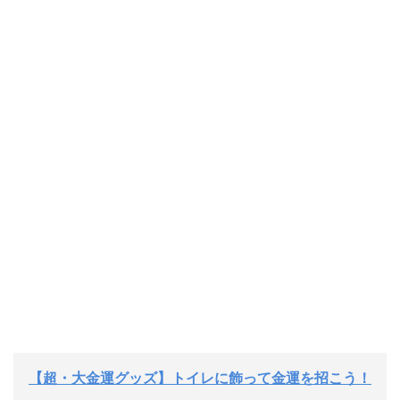
【超・大金運グッズ】トイレに飾って金運を招こう！