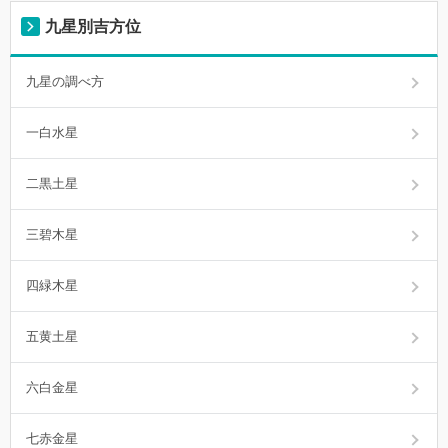
九星別吉方位
九星の調べ方
一白水星
二黒土星
三碧木星
四緑木星
五黄土星
六白金星
七赤金星