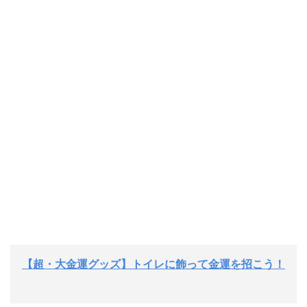
【超・大金運グッズ】トイレに飾って金運を招こう！