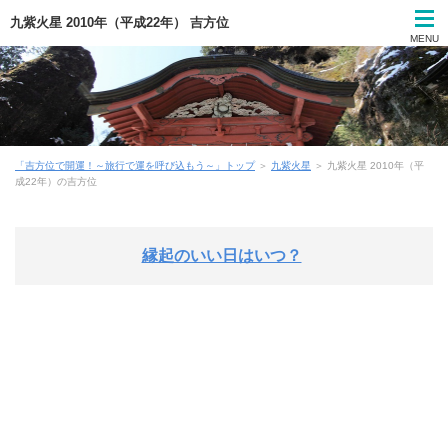
九紫火星 2010年（平成22年） 吉方位
MENU
「吉方位で開運！～旅行で運を呼び込もう～」トップ
＞
九紫火星
＞ 九紫火星 2010年（平
成22年）の吉方位
縁起のいい日はいつ？