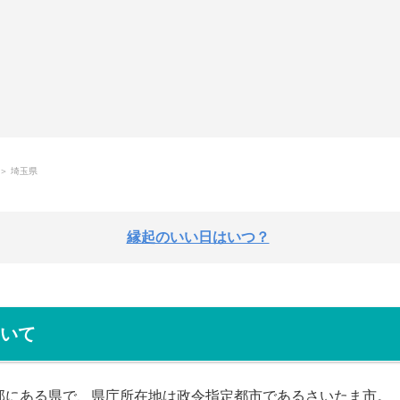
＞ 埼玉県
縁起のいい日はいつ？
いて
部にある県で、県庁所在地は政令指定都市であるさいたま市。