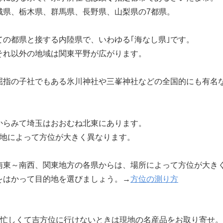
城県、栃木県、群馬県、長野県、山梨県の7都県。
の都県と接する内陸県で、いわゆる｢海なし県｣です。
それ以外の地域は関東平野が広がります。
屈指の子社でもある氷川神社や三峯神社などの全国的にも有名
からみて埼玉はおおむね北東にあります。
的地によって方位が大きく異なります。
南東～南西、関東地方の各県からは、場所によって方位が大き
をはかって目的地を選びましょう。→
方位の測り方
忙しくて吉方位に行けないときは現地の名産品をお取り寄せ。