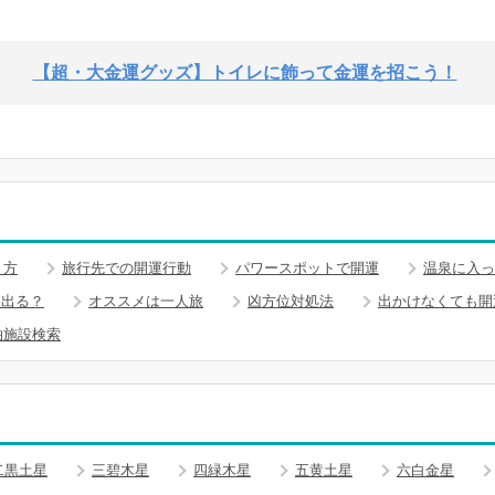
【超・大金運グッズ】トイレに飾って金運を招こう！
り方
旅行先での開運行動
パワースポットで開運
温泉に入っ
つ出る？
オススメは一人旅
凶方位対処法
出かけなくても開
泊施設検索
二黒土星
三碧木星
四緑木星
五黄土星
六白金星