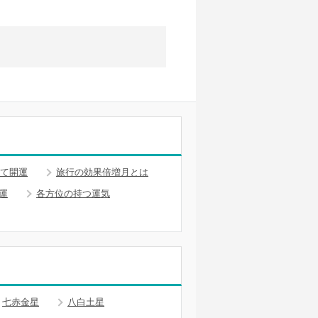
て開運
旅行の効果倍増月とは
運
各方位の持つ運気
七赤金星
八白土星