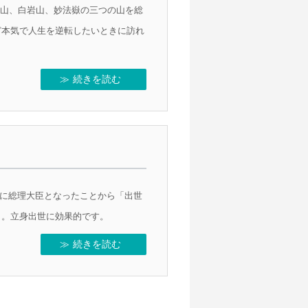
雲取山、白岩山、妙法嶽の三つの山を総
ど本気で人生を逆転したいときに訪れ
続きを読む
参拝後に総理大臣となったことから「出世
ト。立身出世に効果的です。
続きを読む