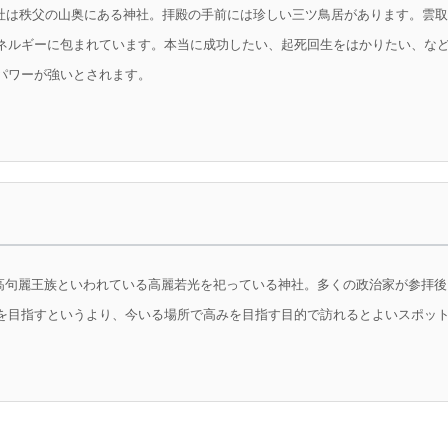
ий三峯神社は秩父の山奥にある神社。拝殿の手前には珍しい三ツ鳥居があります。
ネルギーに包まれています。本当に成功したい、起死回生をはかりたい、な
パワーが強いとされます。
o72高麗神社は高句麗王族といわれている高麗若光を祀っている神社。多くの政治家が
を目指すというより、今いる場所で高みを目指す目的で訪れるとよいスポッ