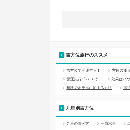
吉方位旅行のススメ
吉方位で開運する！
方位の測
開運旅行ﾋﾞﾌｫｰｱﾌﾀｰ
効果はい
無料でホテルに泊まる方法
宿
九星別吉方位
九星の調べ方
一白水星