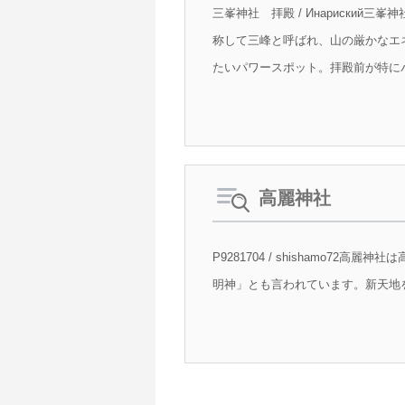
三峯神社 拝殿 / Инариск
称して三峰と呼ばれ、山の厳かなエ
たいパワースポット。拝殿前が特に
高麗神社
P9281704 / shisham
明神」とも言われています。新天地