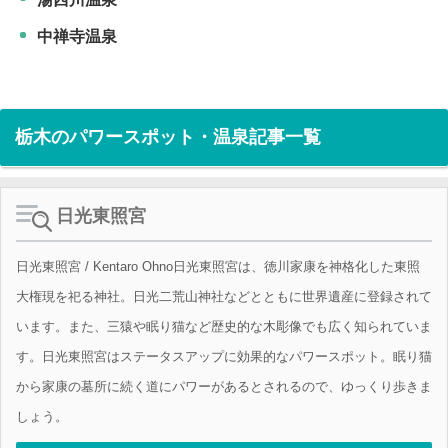
中禅寺温泉
栃木のパワースポット・温泉記事一覧
日光東照宮
日光東照宮 / Kentaro Ohno日光東照宮は、徳川家康を神格化した東照
大権現を祀る神社。日光二荒山神社などとともに世界遺産に登録されて
います。また、三猿や眠り猫など歴史的な木彫像でも広く知られていま
す。日光東照宮はステータスアップに効果的なパワースポット。眠り猫
から家康の墓所に続く道にパワーがあるとされるので、ゆっくり歩きま
しょう。