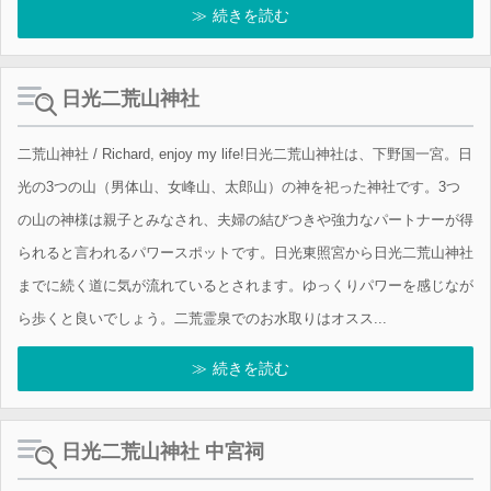
続きを読む
日光二荒山神社
二荒山神社 / Richard, enjoy my life!日光二荒山神社は、下野国一宮。日
光の3つの山（男体山、女峰山、太郎山）の神を祀った神社です。3つ
の山の神様は親子とみなされ、夫婦の結びつきや強力なパートナーが得
られると言われるパワースポットです。日光東照宮から日光二荒山神社
までに続く道に気が流れているとされます。ゆっくりパワーを感じなが
ら歩くと良いでしょう。二荒霊泉でのお水取りはオスス...
続きを読む
日光二荒山神社 中宮祠