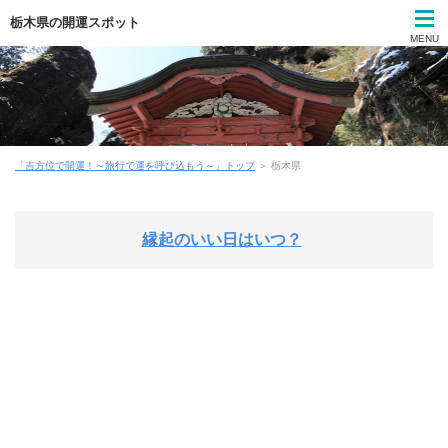
栃木県の開運スポット
MENU
「吉方位で開運！～旅行で運を呼び込もう～」トップ
＞ 栃木県
縁起のいい日はいつ？