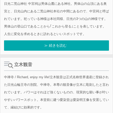
日光二荒山神社 中宮祠は男体山麓にある神社。男体山の山頂にある奥
宮と、日光山内にある二荒山神社本社の中間にあるので、中宮祠と呼ば
れています。祀っている神様は本社同様、日光の3つの山の神様です。
男体山の登山口であることから｢これから登る｣ことを表しています。
人生に変化を求めるときに訪れるといいスポットです。
続きを読む
立木観音
中禅寺 / Richard, enjoy my life!立木観音は正式名称世界遺産に登録され
た日光山輪王寺の別院、中禅寺。本尊の観音像が立木に彫刻したと言わ
れています。パワーはそれほど強くないものの、現実的な願い事が叶い
やすいパワースポット。本堂前に建つ愛染堂は愛染明王像を安置してい
て、縁結びに効果的です。