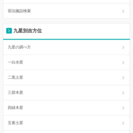
宿泊施設検索
九星別吉方位
九星の調べ方
一白水星
二黒土星
三碧木星
四緑木星
五黄土星