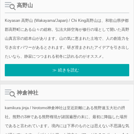
高野山
Koyasan 高野山 (Wakayama/Japan) / Chi King高野山は、和歌山県伊都
郡高野町にある山々の総称。弘法大師空海が修行の場として開いた高野
山真言宗の総本山があります。山の気に恵まれた土地で、人の創造力を
引き出すパワーがあるとされます。研ぎ澄まされたアイデアを引き出し
たいなら、静寂につつまれる初冬に訪れるのがオススメ。
続きを読む
神倉神社
kamikura jinja / hirotomo神倉神社は至近距離にある熊野速玉大社の摂
社。熊野の3神である熊野権現が諸国遍歴の末に、最初に降臨した場所
であると言われています。境内には下界のものとは思えない不思議な気