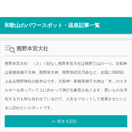
和歌山のパワースポット・温泉記事一覧
熊野本宮大社
熊野本宮大社 （２） / 顔なし熊野本宮大社は熊野三山の一つ。主祭神
は家都美御子大神、熊野坐大神、熊野加武呂乃命など。全国に3000以
上ある熊野神社の総本山です。主祭神・家都美御子大神は「木」のエネ
ルギーを持っていて上に向かって伸びる象意があります。悪いものを浄
化する力も持ち合わせているので、人生をリセットして発展させたいと
きに訪れたいスポットです。
続きを読む