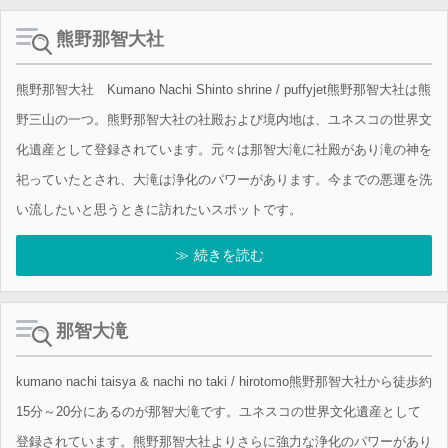
熊野那智大社
熊野那智大社 Kumano Nachi Shinto shrine / puffyjet熊野那智大社は熊
野三山の一つ。熊野那智大社の社殿および境内地は、ユネスコの世界文
化遺産として登録されています。元々は那智大滝に社殿があり滝の神を
祀っていたとされ、大滝は浄化のパワーがあります。今までの悪運を洗
い流したいと思うときに訪れたいスポットです。
続きを読む
那智大滝
kumano nachi taisya & nachi no taki / hirotomo熊野那智大社から徒歩約
15分～20分にあるのが那智大滝です。ユネスコの世界文化遺産として
登録されています。熊野那智大社よりさらに強力な浄化のパワーがあり