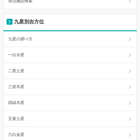
宿泊施設検索
九星別吉方位
九星の調べ方
一白水星
二黒土星
三碧木星
四緑木星
五黄土星
六白金星