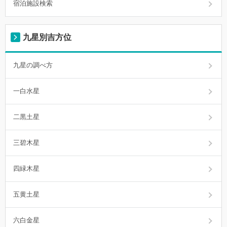
宿泊施設検索
九星別吉方位
九星の調べ方
一白水星
二黒土星
三碧木星
四緑木星
五黄土星
六白金星