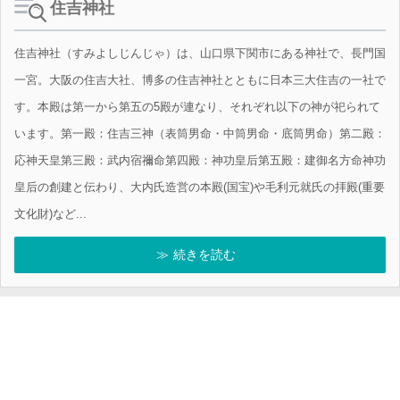
住吉神社
住吉神社（すみよしじんじゃ）は、山口県下関市にある神社で、長門国
一宮。大阪の住吉大社、博多の住吉神社とともに日本三大住吉の一社で
す。本殿は第一から第五の5殿が連なり、それぞれ以下の神が祀られて
います。第一殿：住吉三神（表筒男命・中筒男命・底筒男命）第二殿：
応神天皇第三殿：武内宿禰命第四殿：神功皇后第五殿：建御名方命神功
皇后の創建と伝わり、大内氏造営の本殿(国宝)や毛利元就氏の拝殿(重要
文化財)など...
続きを読む