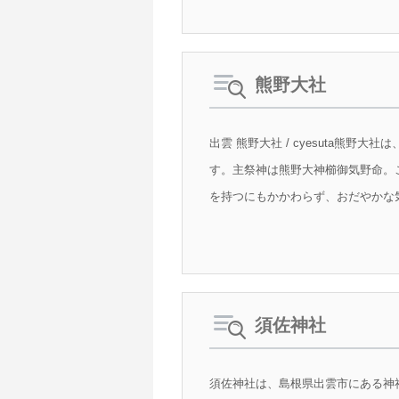
熊野大社
出雲 熊野大社 / cyesuta
す。主祭神は熊野大神櫛御気野命。
を持つにもかかわらず、おだやかな
須佐神社
須佐神社は、島根県出雲市にある神