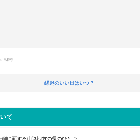
＞ 島根県
縁起のいい日はいつ？
いて
海側に面する山陰地方の県のひとつ。