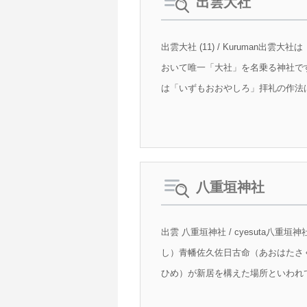
出雲大社
出雲大社 (11) / Kuruma
おいて唯一「大社」を名乗る神社で
は「いずもおおやしろ」拝礼の作法は
八重垣神社
出雲 八重垣神社 / cyesut
し）青幡佐久佐日古命（あおはたさ
ひめ）が新居を構えた場所といわれて