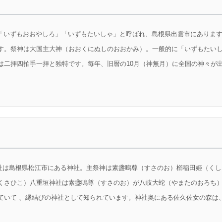
n出雲大社は「いずもおおやしろ」「いずもたいしゃ」と呼ばれ、島根県出雲市にあ
す。祭神は大国主大神（おおくにぬしのおおかみ）。一般的に「いずもたい
二拝四拍手一拝と独特です。毎年、旧暦の10月（神無月）に全国の神々が出雲
a八重垣神社は島根県松江市にある神社。主祭神は素盞嗚尊（すさのお）櫛稲田姫（
くさひこ）八重垣神社は素盞嗚尊（すさのお）が八岐大蛇（やまたのおろち
いて 、縁結びの神社として知られています。神社奥にある佐久佐女の森は、か