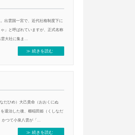
ります。出雲国一宮で、近代社格制度下に
しゃ」と呼ばれていますが、正式名称
大社に集ま...
続きを読む
くしなだひめ）大己貴命（おおくにぬ
）を退治した後、櫛稲田姫（くしなだ
つて小泉八雲が「...
続きを読む