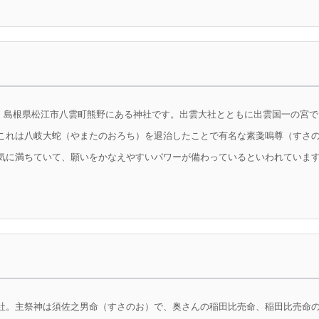
熊野大社は、島根県松江市八雲町熊野にある神社です。出雲大社とともに出雲国一の
これは八岐大蛇（やまたのおろち）を退治したことで有名な素戔嗚尊（すさ
気に満ちていて、願いをかなえやすいパワーが備わっているといわれています。
社。主祭神は須佐之男命（すさのお）で、奥さんの稲田比売命、稲田比売命